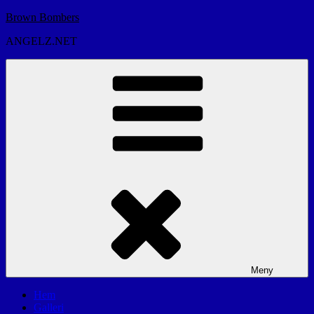
Hoppa
Brown Bombers
till
ANGELZ.NET
innehåll
Meny
Hem
Galleri