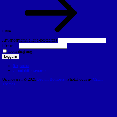
Rulla
Användarnamn eller e-postadress
Lösenord
Kom ihåg mig
Logga in
Registrera
Glömt ditt lösenord?
Upphovsrätt © 2026
Brown Bombers
|
PhotoFocus av
Catch
Themes