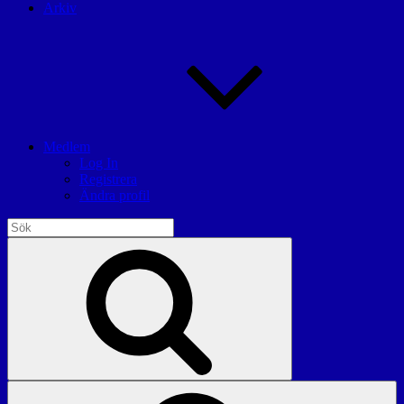
Arkiv
Medlem
Log In
Registrera
Ändra profil
Sök
efter:
Sök