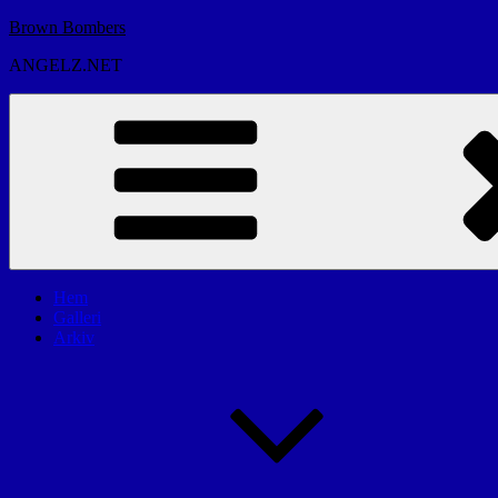
Hoppa
Brown Bombers
till
ANGELZ.NET
innehåll
Hem
Galleri
Arkiv