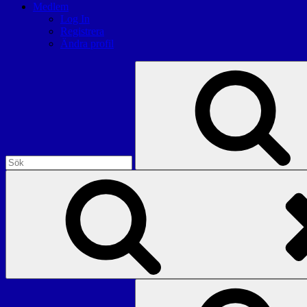
Medlem
Log In
Registrera
Ändra profil
Sök
efter:
Sök
efter: