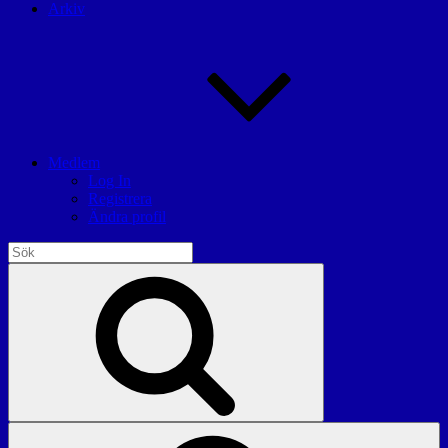
Arkiv
Medlem
Log In
Registrera
Ändra profil
Sök
efter:
Sök