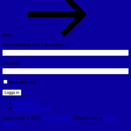
Rulla
Användarnamn eller e-postadress
Lösenord
Kom ihåg mig
Logga in
Registrera
Glömt ditt lösenord?
Upphovsrätt © 2026
Brown Bombers
|
PhotoFocus av
Catch
Themes