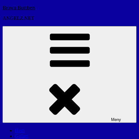
Hoppa
Brown Bombers
till
ANGELZ.NET
innehåll
Meny
Hem
Galleri