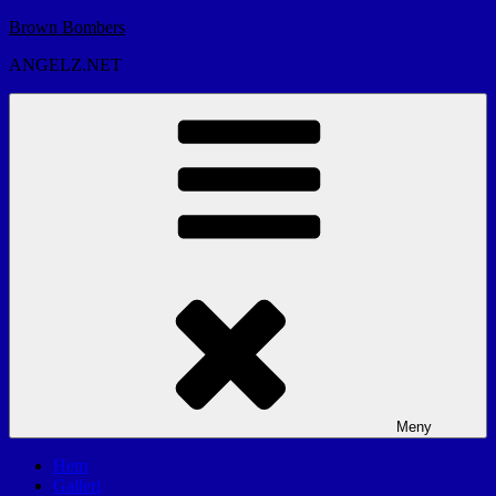
Hoppa
Brown Bombers
till
ANGELZ.NET
innehåll
Meny
Hem
Galleri