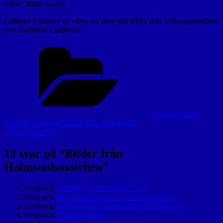
Bilder bilder bilder.
Galleriet fortsätter att växa, nu finns det bilder från Valborgsmatchen
mot Halmstad i galleriet.
Kategorier
Uncategorized
Inläggsnavigering
Föregående
Föregående inlägg
Bilder från Ängelholm
inlägg
Nästa
Nästa inlägg
Pics!
inlägg
13 svar på ”
Bilder från
Halmstadsmatchen
”
Pingback:
kamagra s fedexem přes noc
Pingback:
buy xifaxan generic next day delivery
Pingback:
online order rifaximin cheap melbourne
Pingback:
Generic staxyn