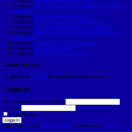
Pingback:
ordering avodart generic in usa
Pingback:
how to order itraconazole generic from canadian
pharmacy
Pingback:
how to buy fildena for sale usa
Pingback:
buy cheap gabapentin australia price
Pingback:
how to buy dutasteride canada online order
Pingback:
order flexeril cyclobenzaprine cheap online no
prescription
Pingback:
cheapest buy androxal usa cheap
Pingback:
meilleur prix kamagra
Pingback:
buy enclomiphene uk meds
Lämna ett svar
Du måste vara
inloggad
för att publicera en kommentar.
Logga in
Användarnamn eller e-postadress
Lösenord
Kom ihåg mig
Logga in
Upphovsrätt © 2026
Brown Bombers
|
PhotoFocus av
Catch
Themes