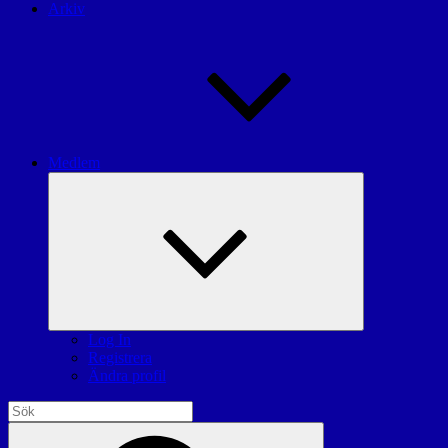
Arkiv
Medlem
expandera
undermeny
Log In
Registrera
Ändra profil
Sök
efter:
Sök