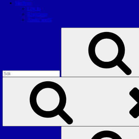
Medlem
Log In
Registrera
Ändra profil
Sök
efter:
Sök
efter: