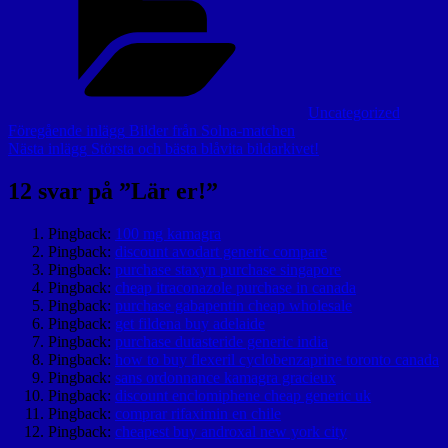
Uncategorized
Inläggsnavigering
Föregående
Föregående inlägg
Bilder från Solna-matchen
inlägg
Nästa
Nästa inlägg
Största och bästa blåvita bildarkivet!
inlägg
12 svar på ”
Lär er!
”
Pingback:
100 mg kamagra
Pingback:
discount avodart generic compare
Pingback:
purchase staxyn purchase singapore
Pingback:
cheap itraconazole purchase in canada
Pingback:
purchase gabapentin cheap wholesale
Pingback:
get fildena buy adelaide
Pingback:
purchase dutasteride generic india
Pingback:
how to buy flexeril cyclobenzaprine toronto canada
Pingback:
sans ordonnance kamagra gracieux
Pingback:
discount enclomiphene cheap generic uk
Pingback:
comprar rifaximin en chile
Pingback:
cheapest buy androxal new york city