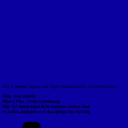
Det är
Ultras
Supras som ligger bakom texten, så cred till dom!
Åhh, vi är blåvitt
Blåa o Vita – Från Göteboorg
Här Ã© bästa laget ifrån kustens vackra stad
Vi kallas änglarna o vi ska sjunga för vårt lag
Kategorier