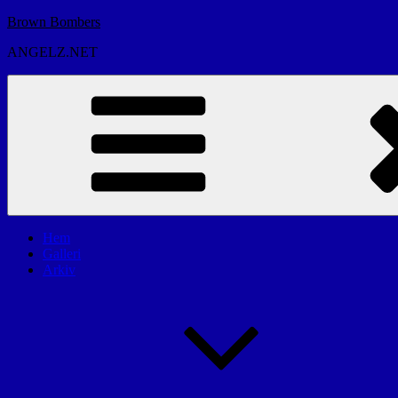
Hoppa
Brown Bombers
till
ANGELZ.NET
innehåll
Hem
Galleri
Arkiv