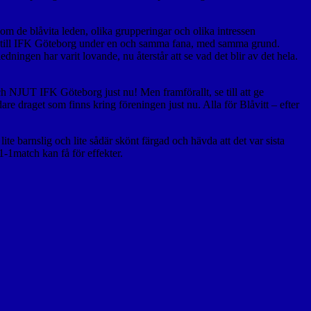
nom de blåvita leden, olika grupperingar och olika intressen
gare till IFK Göteborg under en och samma fana, med samma grund.
ningen har varit lovande, nu återstår att se vad det blir av det hela.
ch NJUT IFK Göteborg just nu! Men framförallt, se till att ge
are draget som finns kring föreningen just nu. Alla för Blåvitt – efter
 lite barnslig och lite sådär skönt färgad och hävda att det var sista
1-1match kan få för effekter.