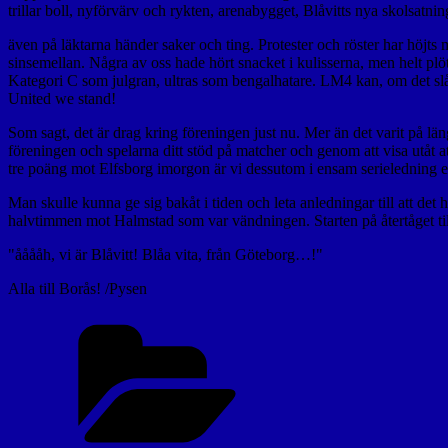
trillar boll, nyförvärv och rykten, arenabygget, Blåvitts nya skolsatn
även på läktarna händer saker och ting. Protester och röster har höjts 
sinsemellan. Några av oss hade hört snacket i kulisserna, men helt pl
Kategori C som julgran, ultras som bengalhatare. LM4 kan, om det slår 
United we stand!
Som sagt, det är drag kring föreningen just nu. Mer än det varit på lä
föreningen och spelarna ditt stöd på matcher och genom att visa utåt att
tre poäng mot Elfsborg imorgon är vi dessutom i ensam serielednin
Man skulle kunna ge sig bakåt i tiden och leta anledningar till att det he
halvtimmen mot Halmstad som var vändningen. Starten på återtåget till S
"ååååh, vi är Blåvitt! Blåa vita, från Göteborg…!"
Alla till Borås! /Pysen
Kategorier