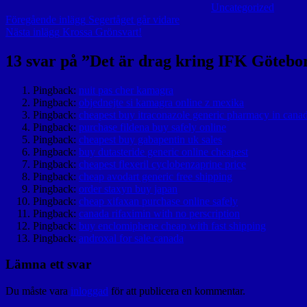
Uncategorized
Inläggsnavigering
Föregående
Föregående inlägg
Segertåget går vidare
inlägg
Nästa
Nästa inlägg
Krossa Grönsvart!
inlägg
13 svar på ”
Det är drag kring IFK Götebo
Pingback:
nuit pas cher kamagra
Pingback:
objednejte si kamagra online z mexika
Pingback:
cheapest buy itraconazole generic pharmacy in cana
Pingback:
purchase fildena buy safely online
Pingback:
cheapest buy gabapentin uk sales
Pingback:
buy dutasteride generic online cheapest
Pingback:
cheapest flexeril cyclobenzaprine price
Pingback:
cheap avodart generic free shipping
Pingback:
order staxyn buy japan
Pingback:
cheap xifaxan purchase online safely
Pingback:
canada rifaximin with no perscription
Pingback:
buy enclomiphene cheap with fast shipping
Pingback:
androxal for sale canada
Lämna ett svar
Du måste vara
inloggad
för att publicera en kommentar.