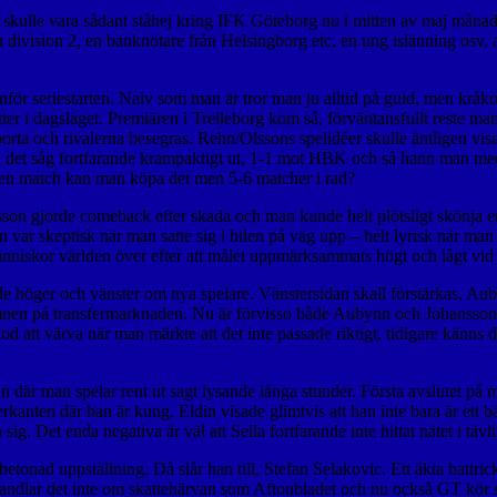
 det skulle vara sådant ståhej kring IFK Göteborg nu i mitten av maj må
från division 2, en bänknötare från Helsingborg etc, en ung islänning osv,
inför seriestarten. Naiv som man är tror man ju alltid på guld, men krå
sitter i dagsläget. Premiären i Trelleborg kom så, förväntansfullt reste
ta och rivalerna besegras. Rehn/Olssons spelidéer skulle äntligen vis
n det såg fortfarande krampaktigt ut, 1-1 mot HBK och så hann man me
t, en match kan man köpa det men 5-6 matcher i rad?
gjorde comeback efter skada och man kunde helt plötsligt skönja en l
ar skeptisk när man satte sig i bilen på väg upp – helt lyrisk när man sat
människor världen över efter att målet uppmärksammats högt och lågt v
åde höger och vänster om nya spelare. Vänstersidan skall förstärkas, 
namnen på transfermarknaden. Nu är förvisso både Aubynn och Johansson
tod att värva när man märkte att det inte passade riktigt, tidigare känn
 där man spelar rent ut sagt lysande långa stunder. Första avslutet på 
kanten där han är kung. Eldin visade glimtvis att han inte bara är ett b
 sig. Det enda negativa är väl att Sella fortfarande inte hittat nätet i
nad uppställning. Då slår han till, Stefan Selakovic. Ett äkta hattrick, 
handlar det inte om skattehärvan som Aftonbladet och nu också GT kör sto