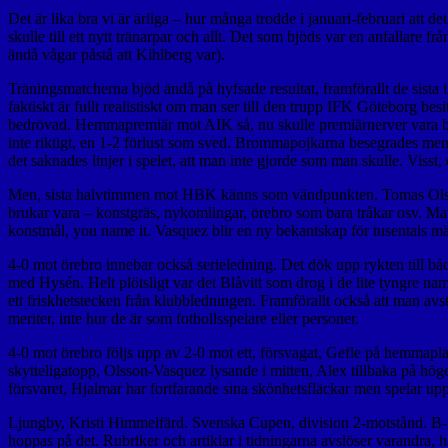
Det är lika bra vi är ärliga – hur många trodde i januari-februari att
skulle till ett nytt tränarpar och allt. Det som bjöds var en anfallare 
ändå vågar påstå att Kihlberg var).
Träningsmatcherna bjöd ändå på hyfsade resultat, framförallt de sista 
faktiskt är fullt realistiskt om man ser till den trupp IFK Göteborg be
bedrövad. Hemmapremiär mot AIK så, nu skulle premiärnerver vara bor
inte riktigt, en 1-2 förlust som sved. Brommapojkarna besegrades me
det saknades linjer i spelet, att man inte gjorde som man skulle. Viss
Men, sista halvtimmen mot HBK känns som vändpunkten. Tomas Olsson 
brukar vara – konstgräs, nykomlingar, örebro som bara tråkar osv. Man v
konstmål, you name it. Vasquez blir en ny bekantskap för tusentals 
4-0 mot örebro innebar också serieledning. Det dök upp rykten till b
med Hysén. Helt plötsligt var det Blåvitt som drog i de lite tyngre 
ett friskhetstecken från klubbledningen. Framförallt också att man avs
meriter, inte hur de är som fotbollsspelare eller personer.
4-0 mot örebro följs upp av 2-0 mot ett, försvagat, Gefle på hemmaplan
skytteligatopp, Olsson-Vasquez lysande i mitten, Alex tillbaka på höger
försvaret, Hjalmar har fortfarande sina skönhetsfläckar men spelar upp
Ljungby, Kristi Himmelfärd. Svenska Cupen, division 2-motstånd. B-beto
hoppas på det. Rubriker och artiklar i tidningarna avslöser varandra, 