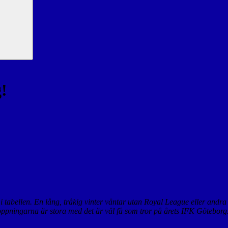
!
tabellen. En lång, tråkig vinter väntar utan Royal League eller andra 
örhoppningarna är stora med det är väl få som tror på årets IFK Göteborg