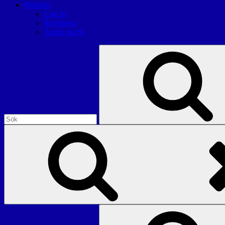
Medlem
Log In
Registrera
Ändra profil
Sök
efter:
Sök
efter: