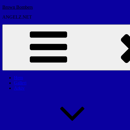
Hoppa
Brown Bombers
till
ANGELZ.NET
innehåll
Hem
Galleri
Arkiv