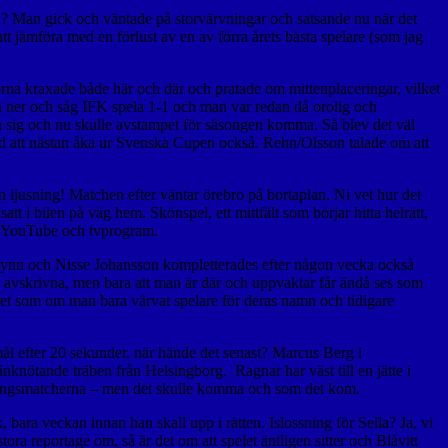
nad? Man gick och väntade på storvärvningar och satsande nu när det
 att jämföra med en förlust av en av förra årets bästa spelare (som jag
korna kraxade både här och där och pratade om mittenplaceringar, vilket
 man ner och såg IFK spela 1-1 och man var redan då orolig och
a sig och nu skulle avstampet för säsongen komma. Så blev det väl
d att nästan åka ur Svenska Cupen också. Rehn/Olsson talade om att
jusning! Matchen efter väntar örebro på bortaplan. Ni vet hur det
t i bilen på väg hem. Skönspel, ett mittfält som börjar hitta helrätt,
id YouTube och tvprogram.
Aubynn och Nisse Johansson kompletterades efter någon vecka också
 avskrivna, men bara att man är där och uppvaktar får ändå ses som
s det som om man bara värvat spelare för deras namn och tidigare
mål efter 20 sekunder, när hände det senast? Marcus Berg i
änknötande träben från Helsingborg. Ragnar har väst till en jätte i
 tävlingsmatcherna – men det skulle komma och som det kom.
bara veckan innan han skall upp i rätten. Islossning för Sella? Ja, vi
ra reportage om, så är det om att spelet äntligen sitter och Blåvitt