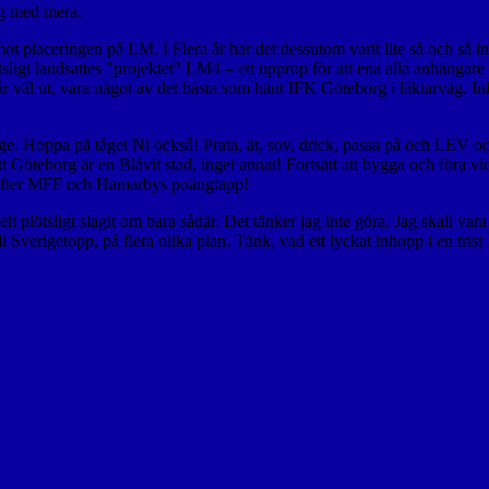
ing med mera.
mot placeringen på LM. I Flera år har det dessutom varit lite så och så i
ötsligt landsattes "projektet" LM4 – ett upprop för att ena alla anhän
väl ut, vara något av det bästa som hänt IFK Göteborg i läktarväg. Inled
nge. Hoppa på tåget Ni också! Prata, ät, sov, drick, passa på och LEV o
 Göteborg är en Blåvit stad, inget annat! Fortsätt att bygga och föra vid
g efter MFF och Hamarbys poängtapp!
lt plötsligt slagit om bara sådär. Det tänker jag inte göra. Jag skall vara
verigetopp, på flera olika plan. Tänk, vad ett lyckat inhopp i en trist 