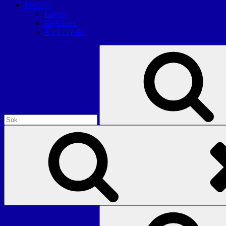
Medlem
Log In
Registrera
Ändra profil
Sök
efter:
Sök
efter: