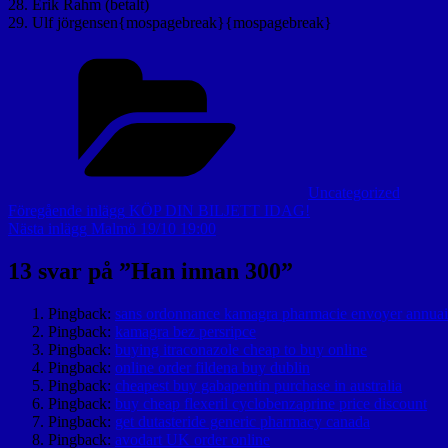
28. Erik Rahm (betalt)
29. Ulf jörgensen{mospagebreak}{mospagebreak}
Kategorier
Uncategorized
Inläggsnavigering
Föregående
Föregående inlägg
KÖP DIN BILJETT IDAG!
inlägg
Nästa
Nästa inlägg
Malmö 19/10 19:00
inlägg
13 svar på ”
Han innan 300
”
Pingback:
sans ordonnance kamagra pharmacie envoyer annuai
Pingback:
kamagra bez persripce
Pingback:
buying itraconazole cheap to buy online
Pingback:
online order fildena buy dublin
Pingback:
cheapest buy gabapentin purchase in australia
Pingback:
buy cheap flexeril cyclobenzaprine price discount
Pingback:
get dutasteride generic pharmacy canada
Pingback:
avodart UK order online