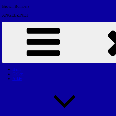
Hoppa
Brown Bombers
till
ANGELZ.NET
innehåll
Hem
Galleri
Arkiv