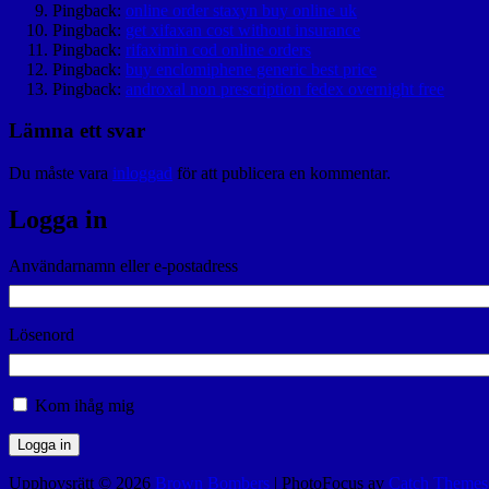
Pingback:
online order staxyn buy online uk
Pingback:
get xifaxan cost without insurance
Pingback:
rifaximin cod online orders
Pingback:
buy enclomiphene generic best price
Pingback:
androxal non prescription fedex overnight free
Lämna ett svar
Du måste vara
inloggad
för att publicera en kommentar.
Logga in
Användarnamn eller e-postadress
Lösenord
Kom ihåg mig
Logga in
Upphovsrätt © 2026
Brown Bombers
|
PhotoFocus av
Catch Themes