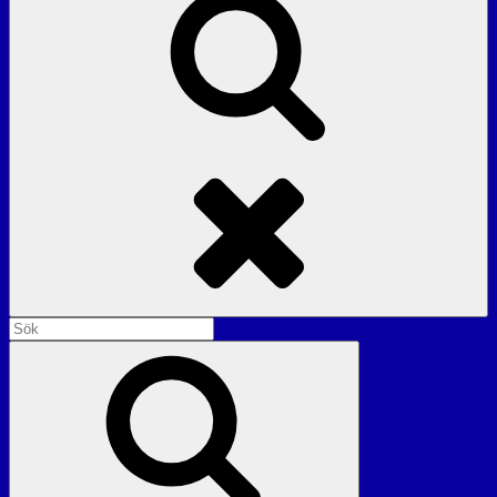
Sök
Sök
efter:
Sök