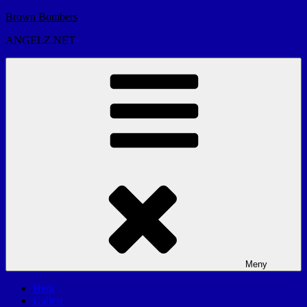
Hoppa
Brown Bombers
till
ANGELZ.NET
innehåll
Meny
Hem
Galleri