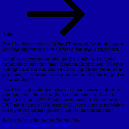
Rulla
Den 19:e oktober möter vi Malmö FF borta på Swedbank Stadion.
Ett riktigt tungviktsmöte som mycket väl kan avgöra toppstriden.
Malmö har ett extremt komplex mot IFK Göteborg. De hävdar
fortfarande att deras finalplats i dåvarande Europacupen, 1979 mot
Nottingham, är större än våra två UEFA-Cup vinster. De stoltserar
gärna med sina seriesegrar, men glömmer bort att vi har fler guld än
dessa ständiga #2.
Den 19/10 skall vi återigen mötas och vi har chansen att dra ifrån
ytterligare i den alltmer bortglömda maratontabellen. Åk ner till
Skåne och sjung ut IFF-IFF på deras hemmaplan. Vem minns inte
2007, när vi närmare 3000 personer där nere och malde ner Malmö
och tog ett steg närmare guldet? Nu är vi i liknande situation!
Boka er biljett redan idag på följande länk:
http://www.ticnet.se/html/evinfo.htmI?