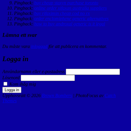
Pingback:
buy cheap staxyn purchase toronto
Pingback:
online order xifaxan australia suppliers
Pingback:
buy rifaximin cheap cod no rx
Pingback:
order enclomiphene generic alternatives
Pingback:
how to buy androxal generic is it legal
Lämna ett svar
Du måste vara
inloggad
för att publicera en kommentar.
Logga in
Användarnamn eller e-postadress
Lösenord
Kom ihåg mig
Logga in
Upphovsrätt © 2026
Brown Bombers
|
PhotoFocus av
Catch
Themes