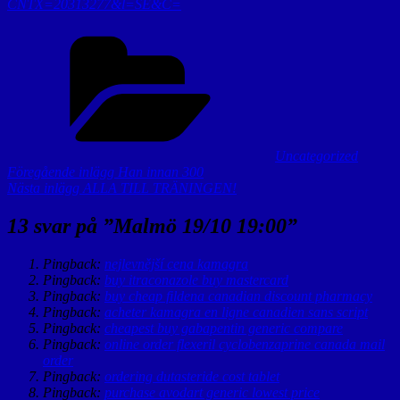
CNTX=20313277&l=SE&C=
Kategorier
Uncategorized
Inläggsnavigering
Föregående
Föregående inlägg
Han innan 300
inlägg
Nästa
Nästa inlägg
ALLA TILL TRÄNINGEN!
inlägg
13 svar på ”
Malmö 19/10 19:00
”
Pingback:
nejlevnější cena kamagra
Pingback:
buy itraconazole buy mastercard
Pingback:
buy cheap fildena canadian discount pharmacy
Pingback:
acheter kamagra en ligne canadien sans script
Pingback:
cheapest buy gabapentin generic compare
Pingback:
online order flexeril cyclobenzaprine canada mail
order
Pingback:
ordering dutasteride cost tablet
Pingback:
purchase avodart generic lowest price