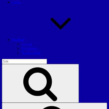
Arkiv
Medlem
Log In
Registrera
Ändra profil
Sök
efter:
Sök