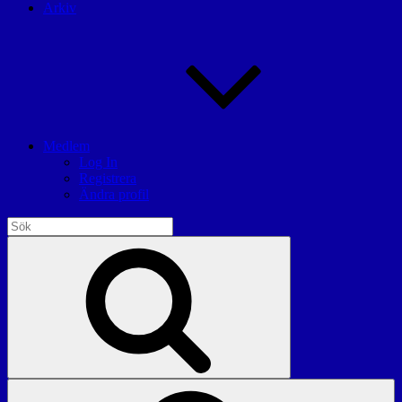
Arkiv
Medlem
Log In
Registrera
Ändra profil
Sök
efter:
Sök