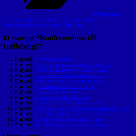
Uncategorized
Inläggsnavigering
Föregående
Föregående inlägg
Konferensbuss till Trelleborg!
inlägg
Nästa
Nästa inlägg
Blåvit invasion av Trelleborg
inlägg
13 svar på ”
Konferensbuss till
Trelleborg!
”
Pingback:
levné kamagra levné
Pingback:
buy rifaximin canadian online pharmacy
Pingback:
ordering xifaxan generic new zealand
Pingback:
order avodart cheap uk buy purchase
Pingback:
online order staxyn generic is good
Pingback:
get itraconazole usa mastercard
Pingback:
purchase fildena cost uk
Pingback:
discount gabapentin uk sales
Pingback:
buying dutasteride canadian sales
Pingback:
cheap flexeril cyclobenzaprine lowest price viagra
Pingback:
buy cheap androxal generic from india
Pingback:
buying enclomiphene purchase usa
Pingback:
acheter kamagra et payer par livraison