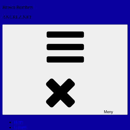
Hoppa
Brown Bombers
till
ANGELZ.NET
innehåll
Meny
Hem
Galleri