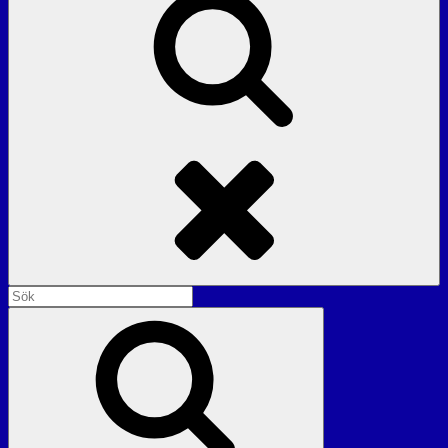
Sök
Sök
efter:
Sök