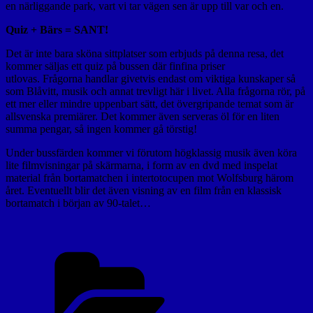
en närliggande park, vart vi tar vägen sen är upp till var och en.
Quiz + Bärs = SANT!
Det är inte bara sköna sittplatser som erbjuds på denna resa, det
kommer säljas ett quiz på bussen där finfina priser
utlovas. Frågorna handlar givetvis endast om viktiga kunskaper så
som Blåvitt, musik och annat trevligt här i livet. Alla frågorna rör, på
ett mer eller mindre uppenbart sätt, det övergripande temat som är
allsvenska premiärer. Det kommer även serveras öl för en liten
summa pengar, så ingen kommer gå törstig!
Under bussfärden kommer vi förutom högklassig musik även köra
lite filmvisningar på skärmarna, i form av en dvd med inspelat
material från bortamatchen i intertotocupen mot Wolfsburg härom
året. Eventuellt blir det även visning av en film från en klassisk
bortamatch i början av 90-talet…
Kategorier