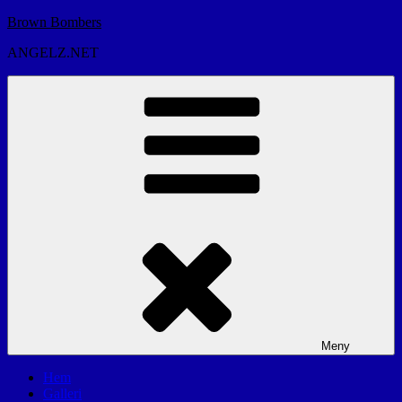
Hoppa
Brown Bombers
till
ANGELZ.NET
innehåll
Meny
Hem
Galleri