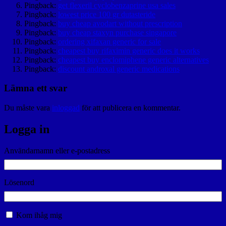
Pingback:
get flexeril cyclobenzaprine usa sales
Pingback:
lowest price 100 gr dutasteride
Pingback:
buy cheap avodart without prescription
Pingback:
buy cheap staxyn purchase singapore
Pingback:
ordering xifaxan generic for sale
Pingback:
cheapest buy rifaximin generic does it works
Pingback:
cheapest buy enclomiphene generic alternatives
Pingback:
discount androxal generic medications
Lämna ett svar
Du måste vara
inloggad
för att publicera en kommentar.
Logga in
Användarnamn eller e-postadress
Lösenord
Kom ihåg mig