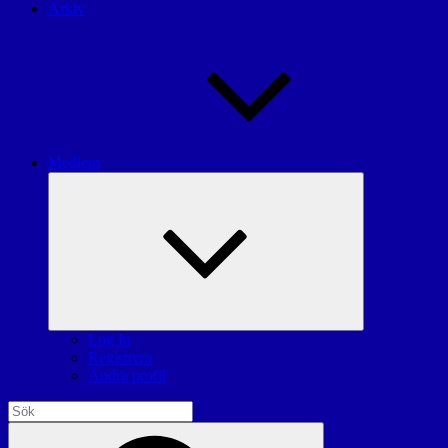
Arkiv
Medlem
expandera
undermeny
Log In
Registrera
Ändra profil
Sök
efter:
Sök