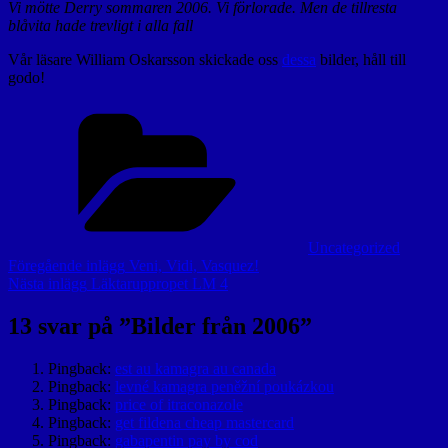
Vi mötte Derry sommaren 2006. Vi förlorade. Men de tillresta
blåvita hade trevligt i alla fall
Vår läsare William Oskarsson skickade oss
dessa
bilder, håll till
godo!
Kategorier
Uncategorized
Inläggsnavigering
Föregående
Föregående inlägg
Veni, Vidi, Vasquez!
inlägg
Nästa
Nästa inlägg
Läktaruppropet LM 4
inlägg
13 svar på ”
Bilder från 2006
”
Pingback:
est au kamagra au canada
Pingback:
levné kamagra peněžní poukázkou
Pingback:
price of itraconazole
Pingback:
get fildena cheap mastercard
Pingback:
gabapentin pay by cod